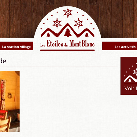
La station-village
Les activités
de