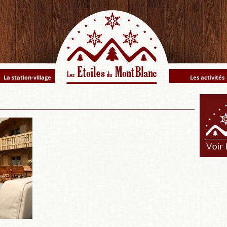
La station-village
Les activités