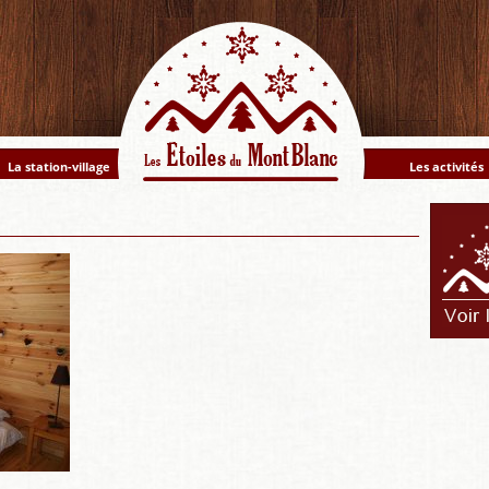
La station-village
Les activités