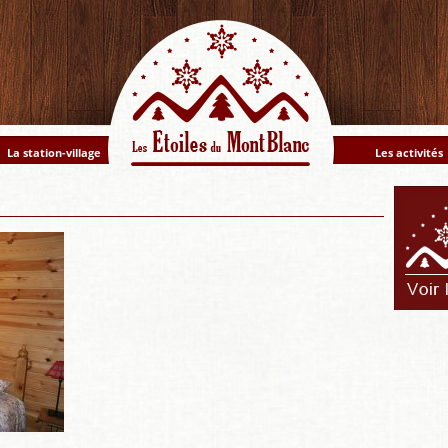
La station-village
Les activités