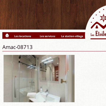
Les locations
Les services
La station-village
Amac-08713