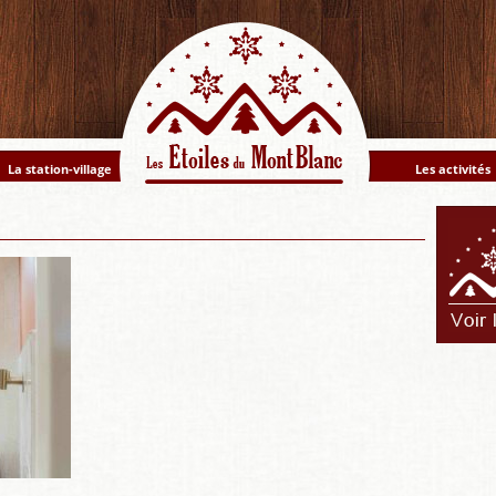
La station-village
Les activités