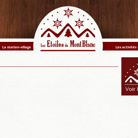
La station-village
Les activités