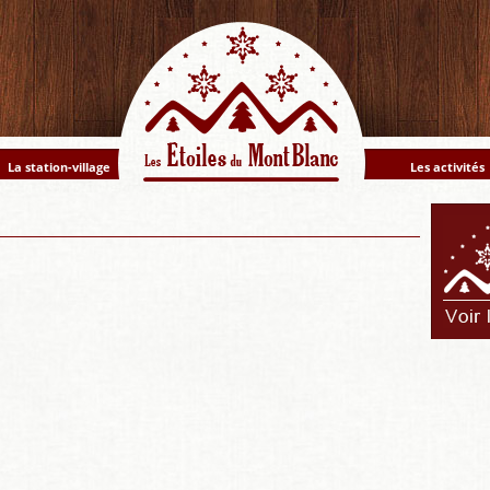
La station-village
Les activités