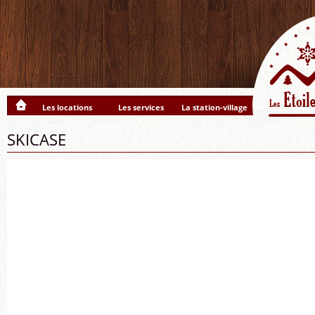
Les locations
Les services
La station-village
SKICASE
Lecteur
vidéo