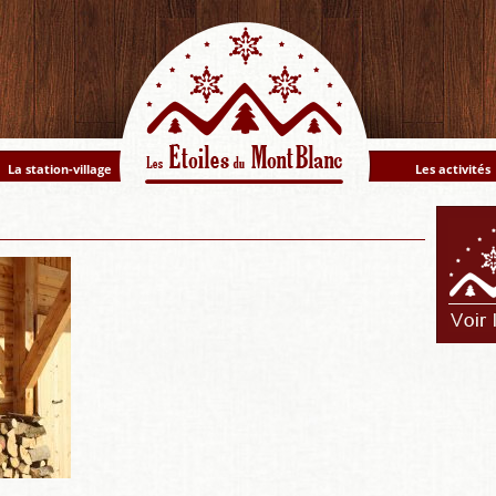
La station-village
Les activités